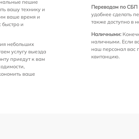
нальные пешие
Переводом по СБП 
ть вашу технику и
удобнее сделать пе
ним ваше время и
также доступно в 
с быстро и
Наличными:
Конечн
наличными. Если в
ия небольших
наш персонал вас 
гаем услугу выезда
квитанцию.
нту приедут к вам
ходимости,
экономить ваше