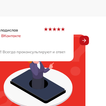
Владислав
–
ВКонтакте
пуская из виду ни одной детали. Получил исчерпывающе
! Всегда проконсультируют и ответят на все вопросы. Р