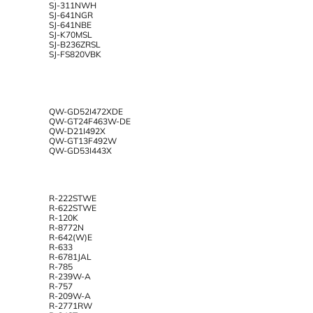
SJ-311NWH
SJ-641NGR
SJ-641NBE
SJ-K70MSL
SJ-B236ZRSL
SJ-FS820VBK
QW-GD52I472XDE
QW-GT24F463W-DE
QW-D21I492X
QW-GT13F492W
QW-GD53I443X
R-222STWE
R-622STWE
R-120K
R-8772N
R-642(W)E
R-633
R-6781JAL
R-785
R-239W-A
R-757
R-209W-A
R-2771RW