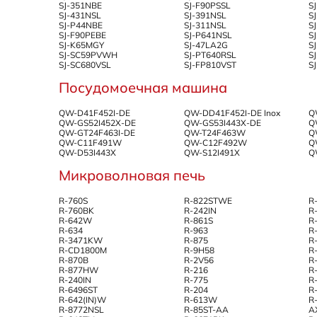
SJ-351NBE
SJ-F90PSSL
S
SJ-431NSL
SJ-391NSL
S
SJ-P44NBE
SJ-311NSL
S
SJ-F90PEBE
SJ-P641NSL
S
SJ-K65MGY
SJ-47LA2G
S
SJ-SC59PVWH
SJ-PT640RSL
S
SJ-SC680VSL
SJ-FP810VST
S
Посудомоечная машина
QW-D41F452I-DE
QW-DD41F452I-DE Inox
Q
QW-GS52I452X-DE
QW-GS53I443X-DE
Q
QW-GT24F463I-DE
QW-T24F463W
Q
QW-C11F491W
QW-C12F492W
Q
QW-D53I443X
QW-S12I491X
Q
Микроволновая печь
R-760S
R-822STWE
R
R-760BK
R-242IN
R
R-642W
R-861S
R
R-634
R-963
R
R-3471KW
R-875
R
R-CD1800M
R-9H58
R
R-870B
R-2V56
R
R-877HW
R-216
R
R-240IN
R-775
R
R-6496ST
R-204
R
R-642(IN)W
R-613W
R
R-8772NSL
R-85ST-AA
A