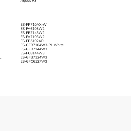
Aquos R3
ES-FP710AX-W
ES-FA6103W2
ES-FB7143W2
ES-FA7103W2
ES-FB5102AR
ES-GFB7104W3-PL White
ES-GFB7144W3
ES-FC8144W3
L
ES-GFB7124W3
ES-GFC6127W3