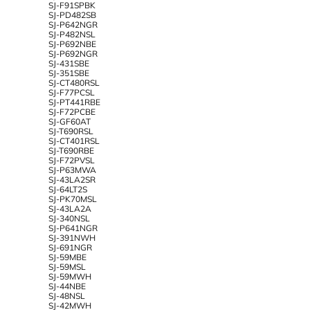
SJ-F91SPBK
SJ-PD482SB
SJ-P642NGR
SJ-P482NSL
SJ-P692NBE
SJ-P692NGR
SJ-431SBE
SJ-351SBE
SJ-CT480RSL
SJ-F77PCSL
SJ-PT441RBE
SJ-F72PCBE
SJ-GF60AT
SJ-T690RSL
SJ-CT401RSL
SJ-T690RBE
SJ-F72PVSL
SJ-P63MWA
SJ-43LA2SR
SJ-64LT2S
SJ-PK70MSL
SJ-43LA2A
SJ-340NSL
SJ-P641NGR
SJ-391NWH
SJ-691NGR
SJ-59MBE
SJ-59MSL
SJ-59MWH
SJ-44NBE
SJ-48NSL
SJ-42MWH