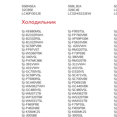
55BN5EA
55BL3EA
5
32CB5E
32BC4E
L
LC40FI3012E
LC32HI3222EW
L
Холодильник
SJ-XE680MSL
SJ-F95STSL
S
SJ-B233ZRWH
SJ-FP760VBE
S
SJ-B233ZRSL
SJ-XP59PGBK
S
SJ-B132ZRWH
SJ-FS810VBK
S
SJ-SC59PVBK
SJ- 420VWH
S
SJ-FP97VST
SJ-RM320TSL
S
SJ-WS360TBK
SJ-F73PEBE
S
SJ-340VSL
SJ-380VBE
S
SJ-P47MK3BK
SJ-RM320TB
S
SJ-391VWH
SJ-311VWH
S
SJ-431VWH
SJ-431VSL
S
SJ-GC700VSL
SJ-D320VS
S
SJ-SC59PVSL
SJ-SC471VSL
S
SJ-PT690RSL
SJ-SC700VBE
S
SJ-SC440VBE
SJ-PD691SB
S
SJ-WM362TWH
SJ-GC440VBK
S
SJ-GC480VSL
SJ-SC480VSL
S
SJ-WM371TB
SJ-WM362TB
S
SJ-WP320TBK
SJ-WS320TBK
S
SJ-WM331TSL
SJ-WM331TB
S
SJ-F96SPBE
SJ-F75PSSL
S
SJ-P482NBE
SJ-F80SPBK
S
SJ-K55MK2S
SJ-K60MK2S
S
SJ-300SBE
SJ-300SSL
S