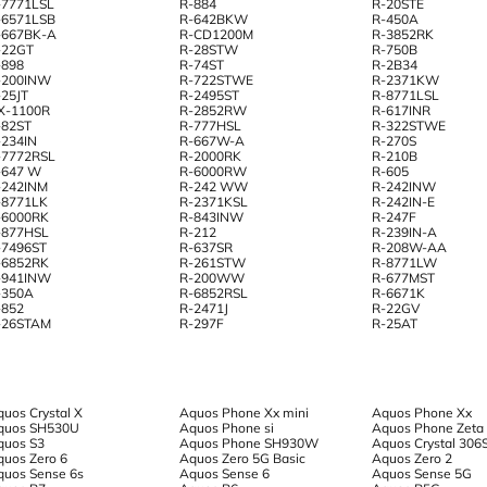
-7771LSL
R-884
R-20STE
-6571LSB
R-642BKW
R-450A
-667BK-A
R-CD1200M
R-3852RK
-22GT
R-28STW
R-750B
-898
R-74ST
R-2B34
-200INW
R-722STWE
R-2371KW
-25JT
R-2495ST
R-8771LSL
X-1100R
R-2852RW
R-617INR
-82ST
R-777HSL
R-322STWE
-234IN
R-667W-A
R-270S
-7772RSL
R-2000RK
R-210B
-647 W
R-6000RW
R-605
-242INM
R-242 WW
R-242INW
-8771LK
R-2371KSL
R-242IN-E
-6000RK
R-843INW
R-247F
-877HSL
R-212
R-239IN-A
-7496ST
R-637SR
R-208W-AA
-6852RK
R-261STW
R-8771LW
-941INW
R-200WW
R-677MST
-350A
R-6852RSL
R-6671K
-852
R-2471J
R-22GV
-26STAM
R-297F
R-25AT
quos Crystal X
Aquos Phone Xx mini
Aquos Phone Xx
quos SH530U
Aquos Phone si
Aquos Phone Zeta
quos S3
Aquos Phone SH930W
Aquos Crystal 306
quos Zero 6
Aquos Zero 5G Basic
Aquos Zero 2
quos Sense 6s
Aquos Sense 6
Aquos Sense 5G