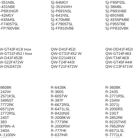
J-351NBL
SJ-64MGY
SJ-F95PSSL
J-431NBE
SJ-351NWH
SJ-38MBL
J-P691NGR
SJ-P691NSL
SJ-P691NBE
J-42MGY
SJ-641NSL
SJ-691NBE
J-K65MSL
SJ-K70MBE
SJ-XE55PMBE
J-F740STSL
SJ-F790STSL
SJ-F95STBE
J-FP760VBK
SJ-FP810VBE
SJ-FP810VBK
W-GT43F413I Inox
QW-D41F452I
QW-DD41F452I
W-GT31F452 I Inox
QW-GT31F452 W
QW-GT24F463
W-D41F452B
QW-D21I491X
QW-T34F463I
W-S22F472W
QW-T24F443I
QW-GT45F444I
W-D52I472X
QW-T21F472W
QW-C13F471W
-860BK
R-642BK
R-360BK
-242W
R-360S
R-243S
-2571KSL
R-60STW
R-2771RSL
-3495ST
R-397F
R-234W
-7772RK
R-6672RSL
R-2071J
-6571JW
R-6471LSL
R-2000RS
-2772RSL
R-842(IN)E
R-23GT
-24ST
R-200BKW
R-2852RK
-383
R-7773RK
R-922STWE
-879IN-A
R-2000RW
R-7852RW
-340A
R-777HK
R-6571LSL
X-1100IN
R-637INR
R-7771LK