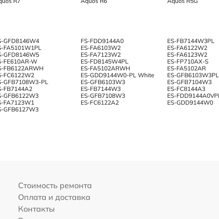
quos R7
Aquos R6
Aquos R5G
S-GFD8146W4
FS-FDD9144A0
ES-FB7144W3PL
S-FA5101W1PL
ES-FA6103W2
ES-FA6122W2
S-GFD8146W5
ES-FA7123W2
ES-FA6123W2
S-FE610AR-W
ES-FD8145W4PL
ES-FP710AX-S
S-FB6122ARWH
ES-FA5102ARWH
ES-FA5102AR
S-FC6122W2
ES-GDD9144W0-PL White
ES-GFB6103W3PL
S-GFB7108W3-PL
ES-GFB6103W3
ES-GFB7104W3
S-FB7144A2
ES-FB7144W3
ES-FC8144A3
S-GFB6122W3
ES-GFB7108W3
ES-FDD9144A0VP
S-FA7123W1
ES-FC6122A2
ES-GDD9144W0
S-GFB6127W3
Стоимость ремонта
Оплата и доставка
Контакты