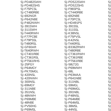
SJ-PD482SWH
SJ-PD522SWH
S
SJ-PD482SHS
SJ-PD522SHS
S
SJ-F75PCSL
SJ-F96SPSL
S
SJ-CT480RBE
SJ-CT440RBE
S
SJ-692NGR
SJ-692NBE
S
SJ-P642NBE
SJ-F70PCSL
S
SJ-P482NWH
SJ-HD491PS
S
SJ-391SWH
SJ-391SSL
S
SJ-311SWH
SJ-311SSL
S
SJ-T440RWH
SJ-K38NSL
S
SJ-F77PCBE
SJ-F75PVSL
S
SJ-F79PSSL
SJ-K42NSL
S
SJ-T480RSL
SJ-T440RSL
S
SJ-GF60AR
SJ-B336ZRWH
S
SJ-T640RWH
SJ-T480RBE
S
SJ-CT401RBE
SJ-CT361RWH
S
SJ-CT361RSL
SJ-CT361RBE
S
SJ-PT561RHS
SJ-PT561RBE
S
SJ-25PGY
SJ-58LT2G
S
SJ-P64MGY
SJ-P69MWH
S
SJ-PK70MGL
SJ-68L
S
SJ-420NSL
SJ-P63MAA
S
SJ-420NWH
SJ-P641NBE
S
SJ-300NSL
SJ-311NBL
S
SJ-69MGY
SJ-59MGL
S
SJ-311NBE
SJ-P69MGL
S
SJ-351NSL
SJ-391NBL
S
SJ-48NWH
SJ-P48NSL
S
SJ-P69MBE
SJ-P64MBE
S
SJ-48NBE
SJ-P64MSL
S
SJ-PV50HG
SJ-38MSL
S
SJ-P69MSL
SJ-44NSL
S