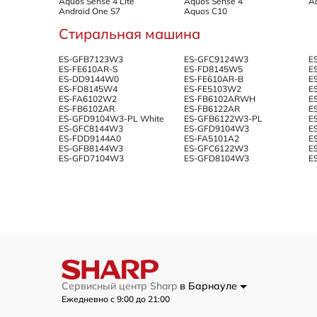
Aquos Sense 4 Lite
Aquos Sense 4
A
Android One S7
Aquos C10
Стиральная машина
ES-GFB7123W3
ES-GFC9124W3
E
ES-FE610AR-S
ES-FD8145W5
E
ES-DD9144W0
ES-FE610AR-B
E
ES-FD8145W4
ES-FE5103W2
E
ES-FA6102W2
ES-FB6102ARWH
E
ES-FB6102AR
ES-FB6122AR
E
ES-GFD9104W3-PL White
ES-GFB6122W3-PL
E
ES-GFC8144W3
ES-GFD9104W3
E
ES-FDD9144A0
ES-FA5101A2
E
ES-GFB8144W3
ES-GFC6122W3
E
ES-GFD7104W3
ES-GFD8104W3
E
Сервисный центр Sharp
в Барнауле
Ежедневно с 9:00 до 21:00