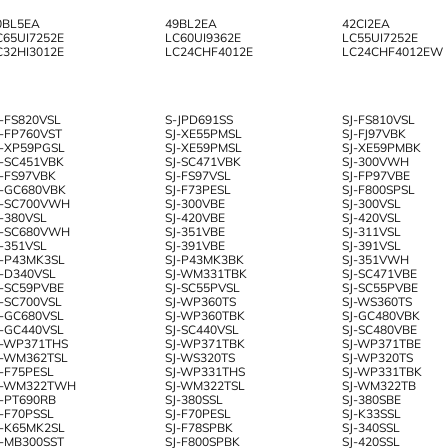
0BL5EA
49BL2EA
42CI2EA
C65UI7252E
LC60UI9362E
LC55UI7252E
C32HI3012E
LC24CHF4012E
LC24CHF4012EW
J-FS820VSL
S-JPD691SS
SJ-FS810VSL
J-FP760VST
SJ-XE55PMSL
SJ-FJ97VBK
J-XP59PGSL
SJ-XE59PMSL
SJ-XE59PMBK
J-SC451VBK
SJ-SC471VBK
SJ-300VWH
J-FS97VBK
SJ-FS97VSL
SJ-FP97VBE
J-GC680VBK
SJ-F73PESL
SJ-F800SPSL
J-SC700VWH
SJ-300VBE
SJ-300VSL
J-380VSL
SJ-420VBE
SJ-420VSL
J-SC680VWH
SJ-351VBE
SJ-311VSL
J-351VSL
SJ-391VBE
SJ-391VSL
J-P43MK3SL
SJ-P43MK3BK
SJ-351VWH
J-D340VSL
SJ-WM331TBK
SJ-SC471VBE
J-SC59PVBE
SJ-SC55PVSL
SJ-SC55PVBE
J-SC700VSL
SJ-WP360TS
SJ-WS360TS
J-GC680VSL
SJ-WP360TBK
SJ-GC480VBK
J-GC440VSL
SJ-SC440VSL
SJ-SC480VBE
J-WP371THS
SJ-WP371TBK
SJ-WP371TBE
J-WM362TSL
SJ-WS320TS
SJ-WP320TS
J-F75PESL
SJ-WP331THS
SJ-WP331TBK
J-WM322TWH
SJ-WM322TSL
SJ-WM322TB
J-PT690RB
SJ-380SSL
SJ-380SBE
J-F70PSSL
SJ-F70PESL
SJ-K33SSL
J-K65MK2SL
SJ-F78SPBK
SJ-340SSL
J-MB300SST
SJ-F800SPBK
SJ-420SSL