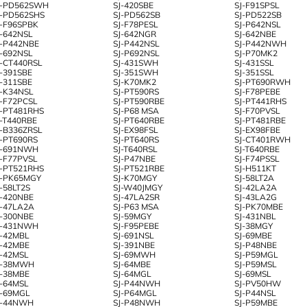
J-PD562SWH
SJ-420SBE
SJ-F91SPSL
J-PD562SHS
SJ-PD562SB
SJ-PD522SB
J-F96SPBK
SJ-F78PESL
SJ-P642NSL
J-642NSL
SJ-642NGR
SJ-642NBE
J-P442NBE
SJ-P442NSL
SJ-P442NWH
J-692NSL
SJ-P692NSL
SJ-P70MK2
J-CT440RSL
SJ-431SWH
SJ-431SSL
J-391SBE
SJ-351SWH
SJ-351SSL
J-311SBE
SJ-K70MK2
SJ-PT690RWH
J-K34NSL
SJ-PT590RS
SJ-F78PEBE
J-F72PCSL
SJ-PT590RBE
SJ-PT441RHS
J-PT481RHS
SJ-P68 MSA
SJ-F70PVSL
J-T440RBE
SJ-PT640RBE
SJ-PT481RBE
J-B336ZRSL
SJ-EX98FSL
SJ-EX98FBE
J-PT690RS
SJ-PT640RS
SJ-CT401RWH
J-691NWH
SJ-T640RSL
SJ-T640RBE
J-F77PVSL
SJ-P47NBE
SJ-F74PSSL
J-PT521RHS
SJ-PT521RBE
SJ-H511KT
J-PK65MGY
SJ-K70MGY
SJ-58LT2A
J-58LT2S
SJ-W40JMGY
SJ-42LA2A
J-420NBE
SJ-47LA2SR
SJ-43LA2G
J-47LA2A
SJ-P63 MSA
SJ-PK70MBE
J-300NBE
SJ-59MGY
SJ-431NBL
J-431NWH
SJ-F95PEBE
SJ-38MGY
J-42MBL
SJ-691NSL
SJ-69MBE
J-42MBE
SJ-391NBE
SJ-P48NBE
J-42MSL
SJ-69MWH
SJ-P59MGL
J-38MWH
SJ-64MBE
SJ-P59MSL
J-38MBE
SJ-64MGL
SJ-69MSL
J-64MSL
SJ-P44NWH
SJ-PV50HW
J-69MGL
SJ-P64MGL
SJ-P44NSL
J-44NWH
SJ-P48NWH
SJ-P59MBE