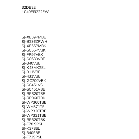
32DB2E
LC40FI3222EW
SJ-XE59PMBE
SJ-B236ZRWH
SJ-XE55PMBK
SJ-SC55PVBK
SJ-FP97VBK
SJ-SC680VBE
SJ-340VBE
SJ-K43MK2SL
SJ-311VBE
SJ-431VBE
SJ-GC700VBK
SJ-SC451VSL
SJ-SC451VBE
SJ-RP320TBE
SJ-RP360TBK
SJ-WP360TBE
SJ-WM371TSL
SJ-WP320TBE
SJ-WP331TBE
SJ-RP320TBK
SJ-F78 SPSL
SJ-K37SSL
SJ-340SBE
SJ-F73SPSL