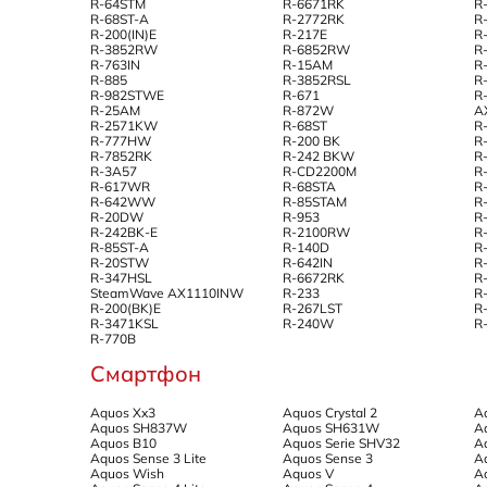
R-64STM
R-6671RK
R
R-68ST-A
R-2772RK
R
R-200(IN)E
R-217E
R
R-3852RW
R-6852RW
R
R-763IN
R-15AM
R
R-885
R-3852RSL
R
R-982STWE
R-671
R
R-25AM
R-872W
A
R-2571KW
R-68ST
R
R-777HW
R-200 BK
R
R-7852RK
R-242 BKW
R
R-3A57
R-CD2200M
R
R-617WR
R-68STA
R
R-642WW
R-85STAM
R
R-20DW
R-953
R
R-242BK-E
R-2100RW
R
R-85ST-A
R-140D
R
R-20STW
R-642IN
R
R-347HSL
R-6672RK
R
SteamWave AX1110INW
R-233
R
R-200(BK)E
R-267LST
R
R-3471KSL
R-240W
R
R-770B
Смартфон
Aquos Xx3
Aquos Crystal 2
A
Aquos SH837W
Aquos SH631W
A
Aquos B10
Aquos Serie SHV32
A
Aquos Sense 3 Lite
Aquos Sense 3
A
Aquos Wish
Aquos V
A