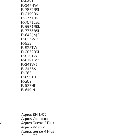
R-84ST
R-347HW
R-7852RSL
R-2100RK
R-2771RK
R-7571LSL
R-6671RSL
R-7773RSL
R-642(IN)E
R-637WR
R-933
R-92STW
R-2852RSL
R-82STW
R-6781JW
R-242WE
R-242BK
R-363
R-65STR
R-202
R-877HK
R-640IN
Aquos SH-M02
Aquos Compact
SH
Aquos Sense 3 Plus
Aquos Wish 2
Aquos Sense 4 Plus