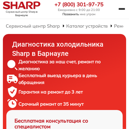
+7 (800) 301-97-75
Ежедневно с 9:00 до 21:00
Сервисный центр Sharp
в
Позвонить
мне утром
Барнауле
Сервисный центр Sharp
Каталог устройств
Ремон
Диагностика холодильника
Sharp в Барнауле
Диагностика за наш счет, ремонт по
желанию
Бесплатный выезд курьера в день
обращения
Гарантия на ремонт до 3 лет
Срочный ремонт от 35 минут
Бесплатная консультация со
специалистом