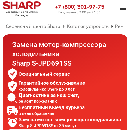
+7 (800) 301-97-75
Сервисный центр Sharp
в
Ежедневно с 9:00 до 21:00
Барнауле
Сервисный центр Sharp
Каталог устройств
Ремон
Замена мотор-компрессора
холодильника
Sharp S-JPD691SS
Официальный сервис
Гарантийное обслуживание
холодильника Sharp до 3 лет
Диагностика за наш счет,
ремонт по желанию
Бесплатный выезд курьера
в день обращения
Замена мотор-компрессора холодильника
Sharp S-JPD691SS от 35 минут