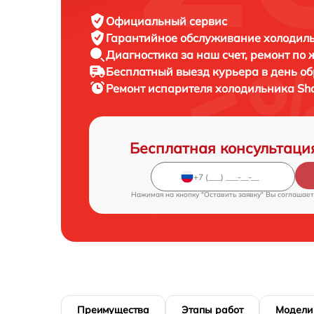
Официальный сервис
Гарантийное обслуживание
холодиль
Диагностика за наш счет,
ремонт по
Бесплатный выезд курьера
в день о
Ремонт испарителя холодильника
Sh
Бесплатная консультаци
Нажимая на кнопку "Оставить заявку" Вы соглашает
Преимущества
Этапы работ
Модели