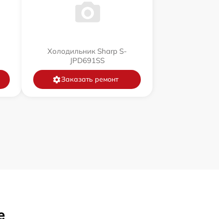
Холодильник Sharp S-
JPD691SS
Заказать ремонт
е