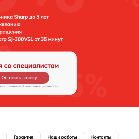
ника Sharp до 3 лет
 желанию
бращения
arp SJ-300VSL от 35 минут
я со специалистом
Оставить заявку
есь c
политикой конфиденциальности
Гарантия
Наши работы
Контакты