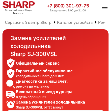
+7 (800) 301-97-75
Сервисный центр Sharp
в
Ежедневно с 9:00 до 21:00
Барнауле
Сервисный центр Sharp
Каталог устройств
Ремон
Замена усилителей
холодильника
Sharp SJ-300VSL
Официальный сервис
Гарантийное обслуживание
холодильника Sharp до 3 лет
Диагностика за наш счет,
ремонт по желанию
Бесплатный выезд курьера
в день обращения
Замена усилителей холодильника
Sharp SJ-300VSL от 35 минут