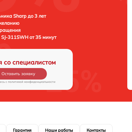
ника Sharp до 3 лет
 желанию
бращения
 SJ-311SWH от 35 минут
я со специалистом
Оставить заявку
есь c
политикой конфиденциальности
Гарантия
Наши работы
Контакты