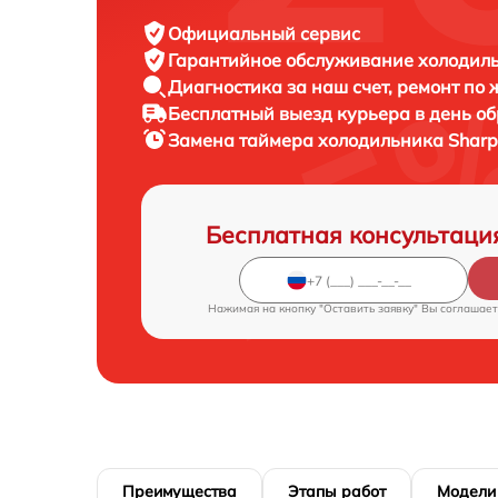
Официальный сервис
Гарантийное обслуживание
холодиль
Диагностика за наш счет,
ремонт по
Бесплатный выезд курьера
в день о
Замена таймера холодильника
Sharp
Бесплатная консультаци
Нажимая на кнопку "Оставить заявку" Вы соглашает
Преимущества
Этапы работ
Модели