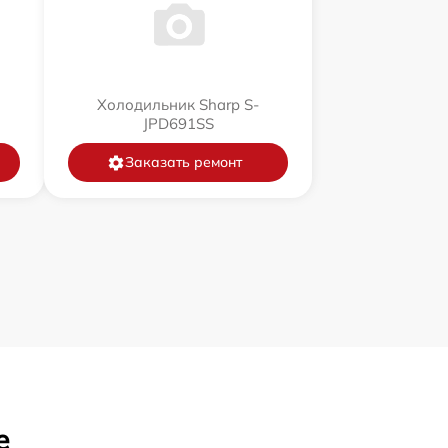
Холодильник Sharp S-
JPD691SS
Заказать ремонт
е