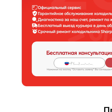
Официальный сервис
Гарантийное обслуживание
холодиль
Диагностика за наш счет,
ремонт по
Бесплатный выезд курьера
в день о
Срочный ремонт
холодильника Sharp
Бесплатная консультаци
Нажимая на кнопку "Оставить заявку" Вы соглашает
П