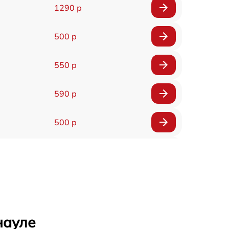
1290 р
500 р
550 р
590 р
500 р
650 р
500 р
650 р
науле