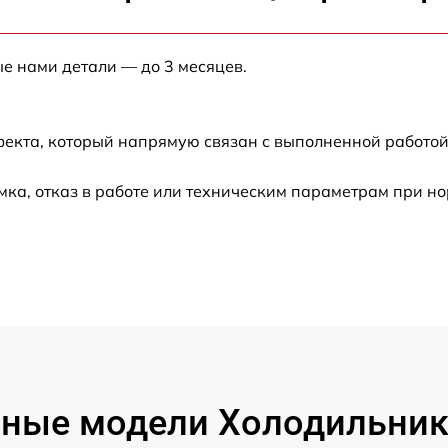
от 60 мин
ые нами детали — до 3 месяцев.
от 60 мин
от 60 мин
фекта, который напрямую связан с выполненной работой
от 60 мин
ка, отказ в работе или техническим параметрам при н
от 60 мин
от 60 мин
от 60 мин
от 60 мин
ные модели Холодильник