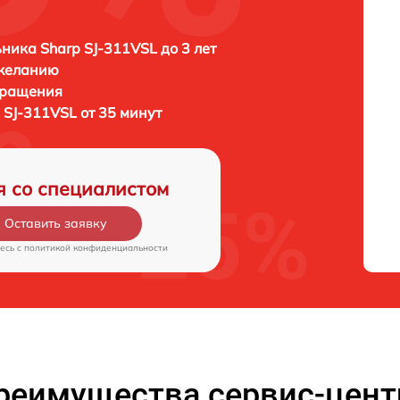
ника Sharp SJ-311VSL до 3 лет
 желанию
бращения
 SJ-311VSL от 35 минут
я со специалистом
Оставить заявку
есь c
политикой конфиденциальности
реимущества сервис-цент