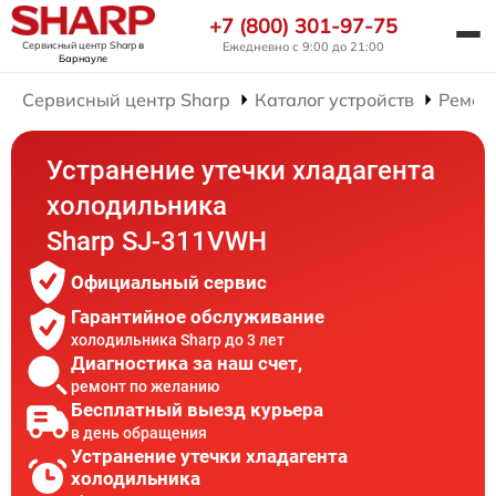
+7 (800) 301-97-75
Сервисный центр Sharp
в
Ежедневно с 9:00 до 21:00
Барнауле
Сервисный центр Sharp
Каталог устройств
Ремон
Устранение утечки хладагента
холодильника
Sharp SJ-311VWH
Официальный сервис
Гарантийное обслуживание
холодильника Sharp до 3 лет
Диагностика за наш счет,
ремонт по желанию
Бесплатный выезд курьера
в день обращения
Устранение утечки хладагента
холодильника