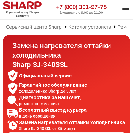
+7 (800) 301-97-75
Сервисный центр Sharp
в
Ежедневно с 9:00 до 21:00
Барнауле
Сервисный центр Sharp
Каталог устройств
Ремон
Замена нагревателя оттайки
холодильника
Sharp SJ-340SSL
Официальный сервис
Гарантийное обслуживание
холодильника Sharp до 3 лет
Диагностика за наш счет,
ремонт по желанию
Бесплатный выезд курьера
в день обращения
Замена нагревателя оттайки холодильника
Sharp SJ-340SSL от 35 минут