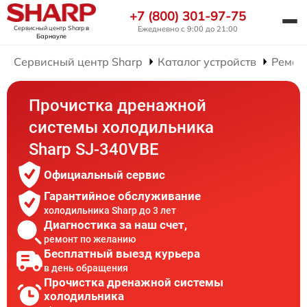
+7 (800) 301-97-75
Сервисный центр Sharp
в
Ежедневно с 9:00 до 21:00
Барнауле
Сервисный центр Sharp
Каталог устройств
Ремон
Прочистка дренажной
системы холодильника
Sharp SJ-340VBE
Официальный сервис
Гарантийное обслуживание
холодильника Sharp до 3 лет
Диагностика за наш счет,
ремонт по желанию
Бесплатный выезд курьера
в день обращения
Прочистка дренажной системы
холодильника