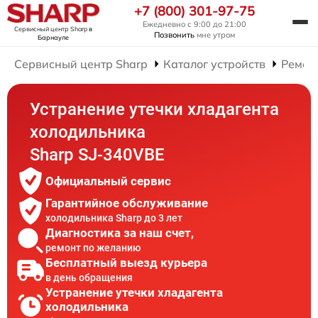
+7 (800) 301-97-75
Ежедневно с 9:00 до 21:00
Сервисный центр Sharp
в
Позвонить
мне утром
Барнауле
Сервисный центр Sharp
Каталог устройств
Ремон
Устранение утечки хладагента
холодильника
Sharp SJ-340VBE
Официальный сервис
Гарантийное обслуживание
холодильника Sharp до 3 лет
Диагностика за наш счет,
ремонт по желанию
Бесплатный выезд курьера
в день обращения
Устранение утечки хладагента
холодильника