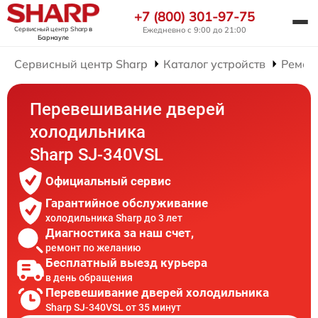
+7 (800) 301-97-75
Сервисный центр Sharp
в
Ежедневно с 9:00 до 21:00
Барнауле
Сервисный центр Sharp
Каталог устройств
Ремон
Перевешивание дверей
холодильника
Sharp SJ-340VSL
Официальный сервис
Гарантийное обслуживание
холодильника Sharp до 3 лет
Диагностика за наш счет,
ремонт по желанию
Бесплатный выезд курьера
в день обращения
Перевешивание дверей холодильника
Sharp SJ-340VSL от 35 минут