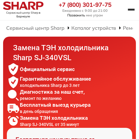
+7 (800) 301-97-75
Ежедневно с 9:00 до 21:00
Сервисный центр Sharp
в
Позвонить
мне утром
Барнауле
Сервисный центр Sharp
Каталог устройств
Ремон
Замена ТЭН холодильника
Sharp SJ-340VSL
Официальный сервис
Гарантийное обслуживание
холодильника Sharp до 3 лет
Диагностика за наш счет,
ремонт по желанию
Бесплатный выезд курьера
в день обращения
Замена ТЭН холодильника
Sharp SJ-340VSL от 35 минут