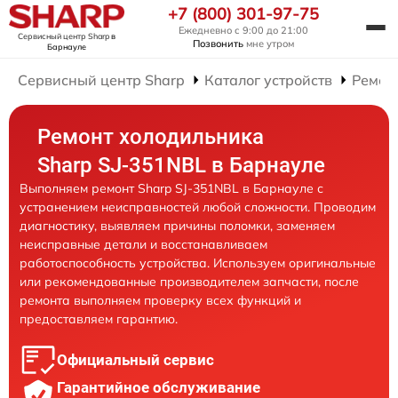
+7 (800) 301-97-75
Ежедневно с 9:00 до 21:00
Сервисный центр Sharp
в
Позвонить
мне утром
Барнауле
Сервисный центр Sharp
Каталог устройств
Ремон
Ремонт холодильника
Sharp SJ-351NBL в Барнауле
Выполняем ремонт Sharp SJ-351NBL в Барнауле с
устранением неисправностей любой сложности. Проводим
диагностику, выявляем причины поломки, заменяем
неисправные детали и восстанавливаем
работоспособность устройства. Используем оригинальные
или рекомендованные производителем запчасти, после
ремонта выполняем проверку всех функций и
предоставляем гарантию.
Официальный сервис
Гарантийное обслуживание