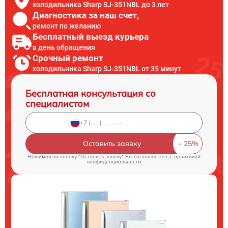
холодильника Sharp SJ-351NBL до 3 лет
Диагностика за наш счет,
ремонт по желанию
Бесплатный выезд курьера
в день обращения
Срочный ремонт
холодильника Sharp SJ-351NBL от 35 минут
Бесплатная консультация со
специалистом
Оставить заявку
Нажимая на кнопку "Оставить заявку" Вы соглашаетесь c
политикой
конфиденциальности