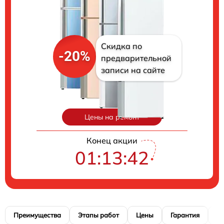
Скидка по
-20%
предварительной
записи на сайте
Цены на ремонт
Конец акции
01:13:41
Преимущества
Этапы работ
Цены
Гарантия
М