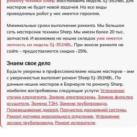
ремонту техники Sharp
. Восстановить модель SJ-351NBL для
мастеров не будет новой задачей. На все виды
проведенных работ у нас имеется гарантия.
Минимальные сроки выполнения ремонта. Мы большая
сеть мастерских техники Sharp. Мы имеем более 20 тыс.
запчастей. И возможно на наших складах
уже имеется
запчасть на модель SJ-351NBL
. При заказе ремонта на
сайте - предоставляется скидка -25%.
Знаем свое дело
Будьте уверены в профессионализме наших мастеров - они
с уверенностью выполнят ремонт Sharp SJ-351NBL. По
данным наших мастеров в Барнауле по ремонту Sharp,
наиболее востребованы следующие услуги:
Устранение
утечки хладагента
,
Замена электросхемы
,
Замена фильтра
осушителя
,
Замена ТЭН
,
Замена трубопровода
,
Перевешивание дверей
,
Прочистка дренажной системы
,
Ремонт датчика морозильного отделения
,
Устранение
засора трубопровода
,
Ремонт испарителя
.