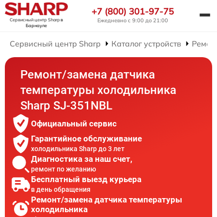
+7 (800) 301-97-75
Сервисный центр Sharp
в
Ежедневно с 9:00 до 21:00
Барнауле
Сервисный центр Sharp
Каталог устройств
Ремон
Ремонт/замена датчика
температуры холодильника
Sharp SJ-351NBL
Официальный сервис
Гарантийное обслуживание
холодильника Sharp до 3 лет
Диагностика за наш счет,
ремонт по желанию
Бесплатный выезд курьера
в день обращения
Ремонт/замена датчика температуры
холодильника