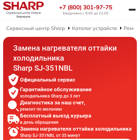
+7 (800) 301-97-75
Сервисный центр Sharp
в
Ежедневно с 9:00 до 21:00
Барнауле
Сервисный центр Sharp
Каталог устройств
Ремон
Замена нагревателя оттайки
холодильника
Sharp SJ-351NBL
Официальный сервис
Гарантийное обслуживание
холодильника Sharp до 3 лет
Диагностика за наш счет,
ремонт по желанию
Бесплатный выезд курьера
в день обращения
Замена нагревателя оттайки холодильника
Sharp SJ-351NBL от 35 минут