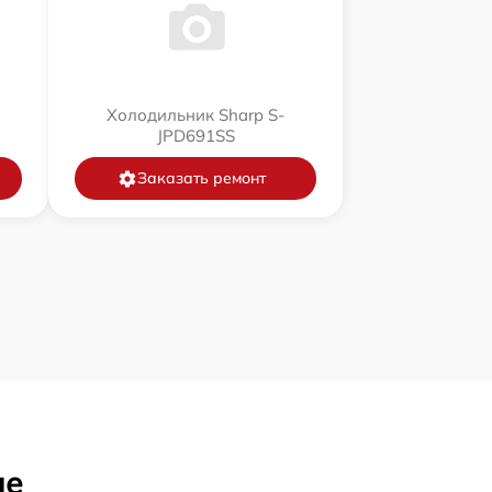
Холодильник Sharp S-
JPD691SS
Заказать ремонт
ле