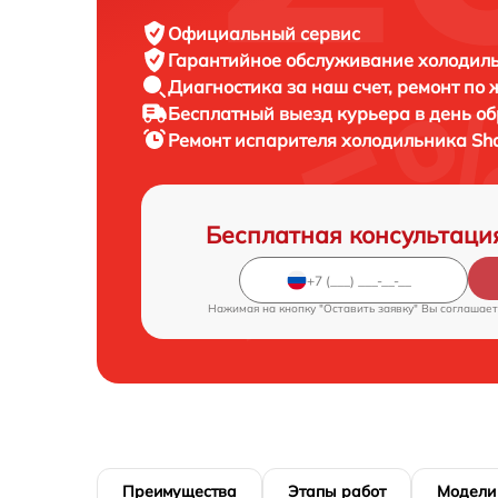
Официальный сервис
Гарантийное обслуживание
холодиль
Диагностика за наш счет,
ремонт по
Бесплатный выезд курьера
в день о
Ремонт испарителя холодильника
Sh
Бесплатная консультаци
Нажимая на кнопку "Оставить заявку" Вы соглашает
Преимущества
Этапы работ
Модели