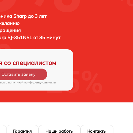
ника Sharp до 3 лет
 желанию
бращения
arp SJ-351NSL от 35 минут
я со специалистом
Оставить заявку
есь c
политикой конфиденциальности
Гарантия
Наши работы
Контакты