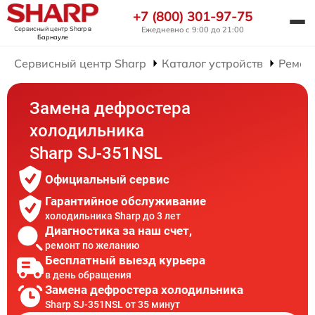
+7 (800) 301-97-75
Сервисный центр Sharp
в
Ежедневно с 9:00 до 21:00
Барнауле
Сервисный центр Sharp
Каталог устройств
Ремон
Замена дефростера
холодильника
Sharp SJ-351NSL
Официальный сервис
Гарантийное обслуживание
холодильника Sharp до 3 лет
Диагностика за наш счет,
ремонт по желанию
Бесплатный выезд курьера
в день обращения
Замена дефростера холодильника
Sharp SJ-351NSL от 35 минут