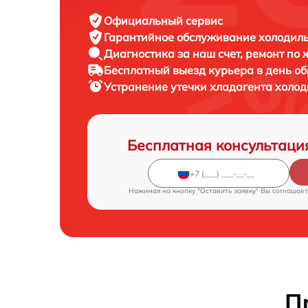
Официальный сервис
Гарантийное обслуживание
холодиль
Диагностика за наш счет,
ремонт по
Бесплатный выезд курьера
в день о
Устранение утечки хладагента холо
Бесплатная консультаци
Нажимая на кнопку "Оставить заявку" Вы соглашает
П