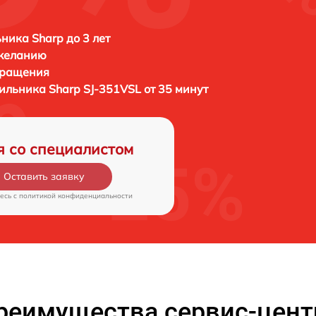
ника Sharp до 3 лет
 желанию
бращения
дильника
Sharp SJ-351VSL от 35 минут
я со специалистом
Оставить заявку
есь c
политикой конфиденциальности
реимущества сервис-цент