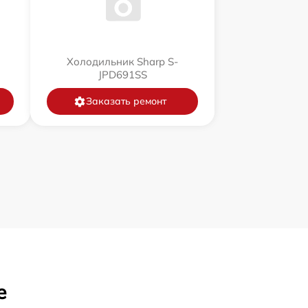
Холодильник Sharp S-
JPD691SS
Заказать ремонт
е