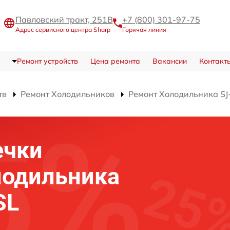
Павловский тракт, 251В
+7 (800) 301-97-75
Адрес сервисного центра Sharp
Горячая линия
Ремонт устройств
Цена ремонта
Вакансии
Контакт
тв
Ремонт Холодильников
Ремонт Холодильника SJ
ечки
лодильника
SL