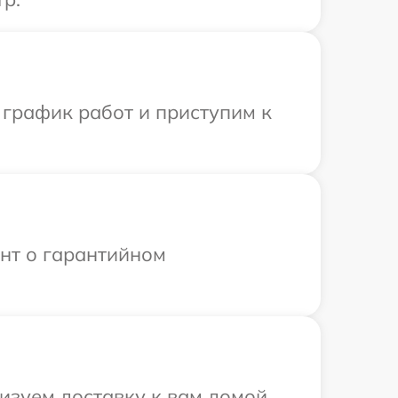
 график работ и приступим к
ент о гарантийном
изуем доставку к вам домой