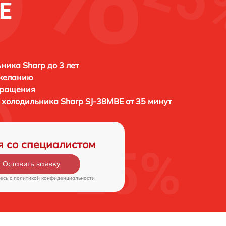
E
ника Sharp до 3 лет
 желанию
бращения
ы холодильника
Sharp SJ-38MBE от 35 минут
я со специалистом
Оставить заявку
есь c
политикой конфиденциальности