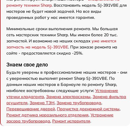
ремонту техники Sharp
. Восстановить модель SJ-391VBE для
мастеров не будет новой задачей. На все виды
проведенных работ у нас имеется гарантия.
Минимальные сроки выполнения ремонта. Мы большая
сеть мастерских техники Sharp. Мы имеем более 20 тыс.
запчастей. И возможно на наших складах
уже имеется
запчасть на модель SJ-391VBE
. При заказе ремонта на
сайте - предоставляется скидка -25%.
Знаем свое дело
Будьте уверены в профессионализме наших мастеров - они
с уверенностью выполнят ремонт Sharp SJ-391VBE. По
данным наших мастеров в Барнауле по ремонту Sharp,
наиболее востребованы следующие услуги:
Устранение
утечки хладагента
,
Замена электросхемы
,
Замена фильтра
осушителя
,
Замена ТЭН
,
Замена трубопровода
,
Перевешивание дверей
,
Прочистка дренажной системы
,
Ремонт датчика морозильного отделения
,
Устранение
засора трубопровода
,
Ремонт испарителя
.