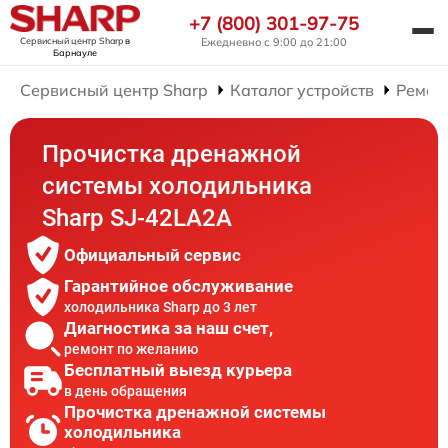
+7 (800) 301-97-75
Сервисный центр Sharp
в
Ежедневно с 9:00 до 21:00
Барнауле
Сервисный центр Sharp
Каталог устройств
Ремон
Прочистка дренажной
системы холодильника
Sharp SJ-42LA2A
Официальный сервис
Гарантийное обслуживание
холодильника Sharp до 3 лет
Диагностика за наш счет,
ремонт по желанию
Бесплатный выезд курьера
в день обращения
Прочистка дренажной системы
холодильника