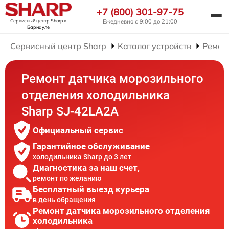
+7 (800) 301-97-75
Сервисный центр Sharp
в
Ежедневно с 9:00 до 21:00
Барнауле
Сервисный центр Sharp
Каталог устройств
Ремон
Ремонт датчика морозильного
отделения холодильника
Sharp SJ-42LA2A
Официальный сервис
Гарантийное обслуживание
холодильника Sharp до 3 лет
Диагностика за наш счет,
ремонт по желанию
Бесплатный выезд курьера
в день обращения
Ремонт датчика морозильного отделения
холодильника