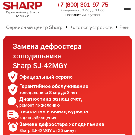
+7 (800) 301-97-75
Ежедневно с 9:00 до 21:00
Сервисный центр Sharp
в
Позвонить
мне утром
Барнауле
Сервисный центр Sharp
Каталог устройств
Ремон
Замена дефростера
холодильника
Sharp SJ-42MGY
Официальный сервис
Гарантийное обслуживание
холодильника Sharp до 3 лет
Диагностика за наш счет,
ремонт по желанию
Бесплатный выезд курьера
в день обращения
Замена дефростера холодильника
Sharp SJ-42MGY от 35 минут