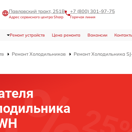
Павловский тракт, 251В
+7 (800) 301-97-75
Адрес сервисного центра Sharp
Горячая линия
Ремонт устройств
Цена ремонта
Вакансии
Контакт
тв
Ремонт Холодильников
Ремонт Холодильника S
ателя
лодильника
NWH