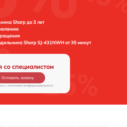
ника Sharp до 3 лет
 желанию
бращения
лодильника
Sharp SJ-431NWH от 35 минут
я со специалистом
Оставить заявку
есь c
политикой конфиденциальности