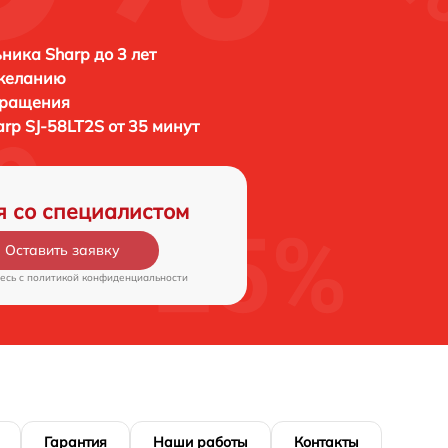
ника Sharp до 3 лет
 желанию
бращения
arp SJ-58LT2S от 35 минут
я со специалистом
Оставить заявку
есь c
политикой конфиденциальности
Гарантия
Наши работы
Контакты