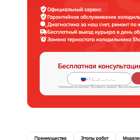
Официальный сервис
Гарантийное обслуживание
холодиль
Диагностика за наш счет,
ремонт по
Бесплатный выезд курьера
в день о
Замена термостата холодильника
Sh
Бесплатная консультаци
Нажимая на кнопку "Оставить заявку" Вы соглашает
Преимущества
Этапы работ
Модели