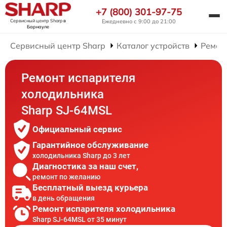
+7 (800) 301-97-75
Сервисный центр Sharp
в
Ежедневно с 9:00 до 21:00
Барнауле
Сервисный центр Sharp
Каталог устройств
Ремон
Ремонт испарителя
холодильника
Sharp SJ-64MSL
Официальный сервис
Гарантийное обслуживание
холодильника Sharp до 3 лет
Диагностика за наш счет,
ремонт по желанию
Бесплатный выезд курьера
в день обращения
Ремонт испарителя холодильника
Sharp SJ-64MSL от 35 минут