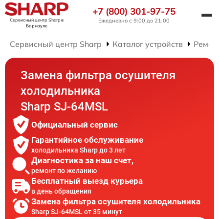
+7 (800) 301-97-75
Сервисный центр Sharp
в
Ежедневно с 9:00 до 21:00
Барнауле
Сервисный центр Sharp
Каталог устройств
Ремон
Замена фильтра осушителя
холодильника
Sharp SJ-64MSL
Официальный сервис
Гарантийное обслуживание
холодильника Sharp до 3 лет
Диагностика за наш счет,
ремонт по желанию
Бесплатный выезд курьера
в день обращения
Замена фильтра осушителя холодильника
Sharp SJ-64MSL от 35 минут