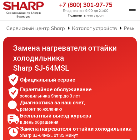
+7 (800) 301-97-75
Ежедневно с 9:00 до 21:00
Сервисный центр Sharp
в
Позвонить
мне утром
Барнауле
Сервисный центр Sharp
Каталог устройств
Ремон
Замена нагревателя оттайки
холодильника
Sharp SJ-64MSL
Официальный сервис
Гарантийное обслуживание
холодильника Sharp до 3 лет
Диагностика за наш счет,
ремонт по желанию
Бесплатный выезд курьера
в день обращения
Замена нагревателя оттайки холодильника
Sharp SJ-64MSL от 35 минут