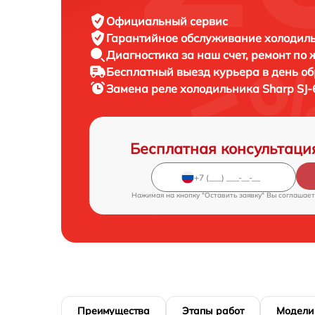
Официальный сервис
Гарантийное обслуживание
холодиль
Диагностика за наш счет,
ремонт по
Бесплатный выезд курьера
в день о
Замена реле холодильника
Sharp SJ
Бесплатная консультаци
Нажимая на кнопку "Оставить заявку" Вы соглашает
Преимущества
Этапы работ
Модели