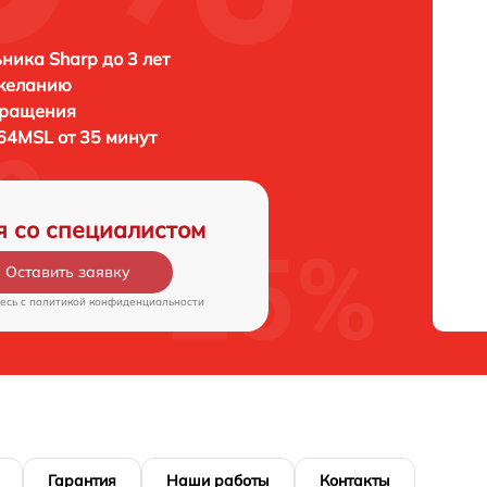
ника Sharp до 3 лет
 желанию
бращения
-64MSL от 35 минут
я со специалистом
Оставить заявку
есь c
политикой конфиденциальности
Гарантия
Наши работы
Контакты