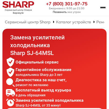
+7 (800) 301-97-75
Ежедневно с 9:00 до 21:00
Сервисный центр Sharp
в
Позвонить
мне утром
Барнауле
Сервисный центр Sharp
Каталог устройств
Ремон
Замена усилителей
холодильника
Sharp SJ-64MSL
Официальный сервис
Гарантийное обслуживание
холодильника Sharp до 3 лет
Диагностика за наш счет,
ремонт по желанию
Бесплатный выезд курьера
в день обращения
Замена усилителей холодильника
Sharp SJ-64MSL от 35 минут