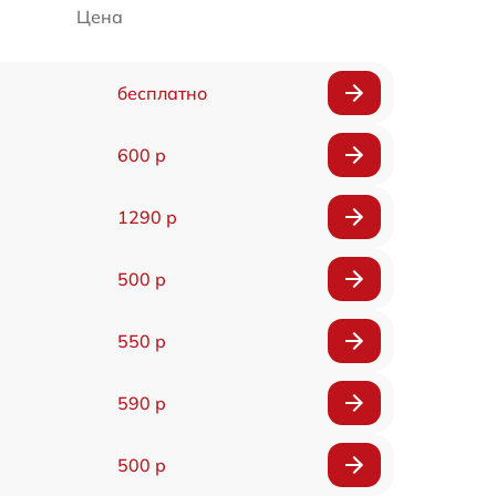
Цена
бесплатно
600 р
1290 р
500 р
550 р
590 р
500 р