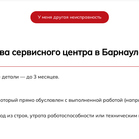
от 60 мин
У меня другая неисправность
от 60 мин
от 60 мин
ва сервисного центра в Барнаул
от 60 мин
 детали — до 3 месяцев.
от 60 мин
от 60 мин
который прямо обусловлен с выполненной работой (напр
от 60 мин
 из строя, утрата работоспособности или техническим
от 60 мин