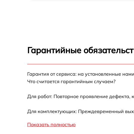
Ремонт/замена датчика температуры Sharp
SJ-B336ZRWH
Замена термостата Sharp SJ-B336ZRWH
Замена усилителей Sharp SJ-B336ZRWH
Гарантийные обязательст
Замена таймера Sharp SJ-B336ZRWH
Гарантия от сервиса: на установленные нами
Замена электросхемы Sharp SJ-B336ZRWH
Что считается гарантийным случаем?
Ремонт испарителя Sharp SJ-B336ZRWH
Для работ: Повторное проявление дефекта, 
Устранение засора трубопровода Sharp SJ-
Для комплектующих: Преждевременный выход
B336ZRWH
Ремонт датчика морозильного отделения
Показать полностью
Sharp SJ-B336ZRWH