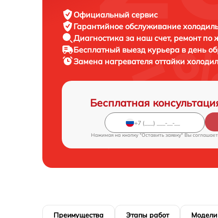
Официальный сервис
Гарантийное обслуживание
холодиль
Диагностика за наш счет,
ремонт по
Бесплатный выезд курьера
в день о
Замена нагревателя оттайки холоди
Бесплатная консультаци
Нажимая на кнопку "Оставить заявку" Вы соглашает
Преимущества
Этапы работ
Модели