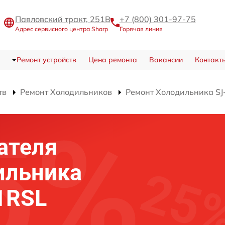
Павловский тракт, 251В
+7 (800) 301-97-75
Адрес сервисного центра Sharp
Горячая линия
Ремонт устройств
Цена ремонта
Вакансии
Контакт
тв
Ремонт Холодильников
Ремонт Холодильника S
ателя
ильника
1RSL