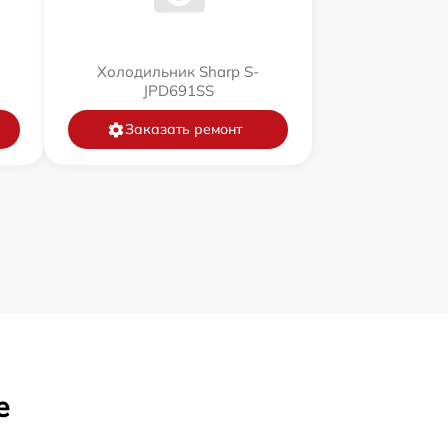
Холодильник Sharp S-
JPD691SS
Заказать ремонт
е