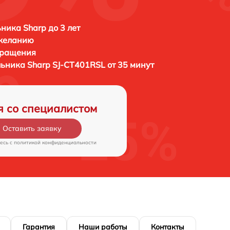
ника Sharp до 3 лет
 желанию
бращения
льника
Sharp SJ-CT401RSL от 35 минут
я со специалистом
Оставить заявку
есь c
политикой конфиденциальности
Гарантия
Наши работы
Контакты