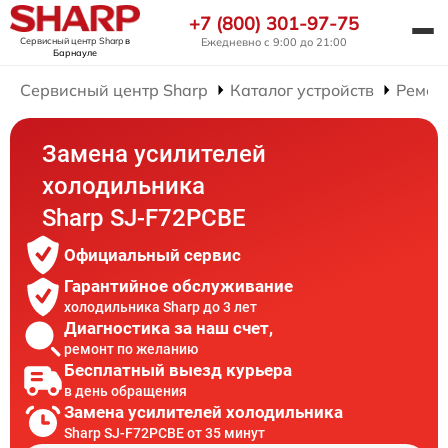
+7 (800) 301-97-75
Сервисный центр Sharp
в
Ежедневно с 9:00 до 21:00
Барнауле
Сервисный центр Sharp
Каталог устройств
Ремон
Замена усилителей
холодильника
Sharp SJ-F72PCBE
Официальный сервис
Гарантийное обслуживание
холодильника Sharp до 3 лет
Диагностика за наш счет,
ремонт по желанию
Бесплатный выезд курьера
в день обращения
Замена усилителей холодильника
Sharp SJ-F72PCBE от 35 минут