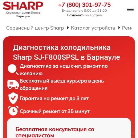
+7 (800) 301-97-75
Ежедневно с 9:00 до 21:00
Сервисный центр Sharp
в
Позвонить
мне утром
Барнауле
Сервисный центр Sharp
Каталог устройств
Ремон
Диагностика холодильника
Sharp SJ-F800SPSL в Барнауле
Диагностика за наш счет, ремонт по
желанию
Бесплатный выезд курьера в день
обращения
Гарантия на ремонт до 3 лет
Срочный ремонт от 35 минут
Бесплатная консультация со
специалистом