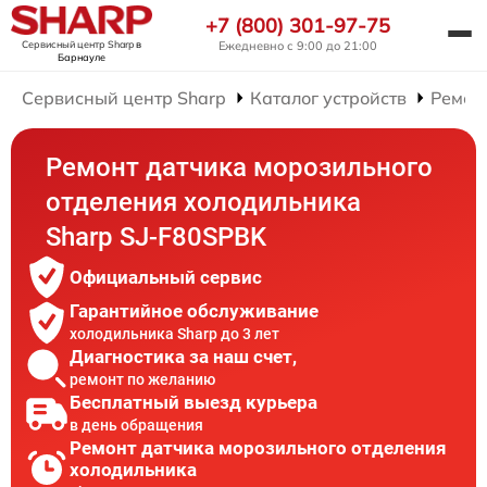
+7 (800) 301-97-75
Сервисный центр Sharp
в
Ежедневно с 9:00 до 21:00
Барнауле
Сервисный центр Sharp
Каталог устройств
Ремон
Ремонт датчика морозильного
отделения холодильника
Sharp SJ-F80SPBK
Официальный сервис
Гарантийное обслуживание
холодильника Sharp до 3 лет
Диагностика за наш счет,
ремонт по желанию
Бесплатный выезд курьера
в день обращения
Ремонт датчика морозильного отделения
холодильника