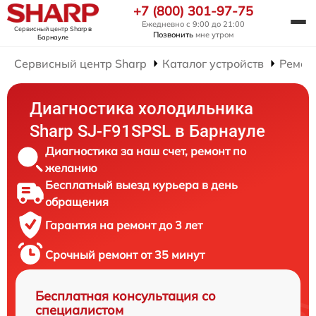
+7 (800) 301-97-75
Ежедневно с 9:00 до 21:00
Сервисный центр Sharp
в
Позвонить
мне утром
Барнауле
Сервисный центр Sharp
Каталог устройств
Ремон
Диагностика холодильника
Sharp SJ-F91SPSL в Барнауле
Диагностика за наш счет, ремонт по
желанию
Бесплатный выезд курьера в день
обращения
Гарантия на ремонт до 3 лет
Срочный ремонт от 35 минут
Бесплатная консультация со
специалистом