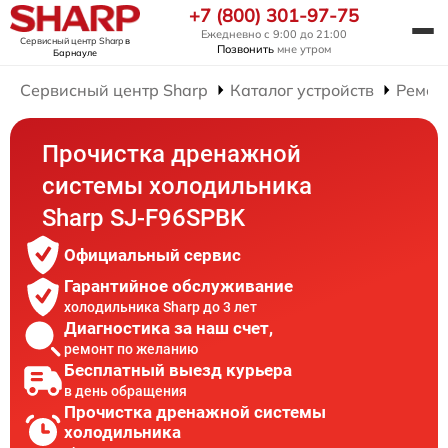
+7 (800) 301-97-75
Ежедневно с 9:00 до 21:00
Сервисный центр Sharp
в
Позвонить
мне утром
Барнауле
Сервисный центр Sharp
Каталог устройств
Ремон
Прочистка дренажной
системы холодильника
Sharp SJ-F96SPBK
Официальный сервис
Гарантийное обслуживание
холодильника Sharp до 3 лет
Диагностика за наш счет,
ремонт по желанию
Бесплатный выезд курьера
в день обращения
Прочистка дренажной системы
холодильника