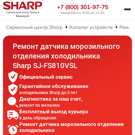
+7 (800) 301-97-75
Сервисный центр Sharp
в
Ежедневно с 9:00 до 21:00
Барнауле
Сервисный центр Sharp
Каталог устройств
Ремон
Ремонт датчика морозильного
отделения холодильника
Sharp SJ-FS810VSL
Официальный сервис
Гарантийное обслуживание
холодильника Sharp до 3 лет
Диагностика за наш счет,
ремонт по желанию
Бесплатный выезд курьера
в день обращения
Ремонт датчика морозильного отделения
холодильника