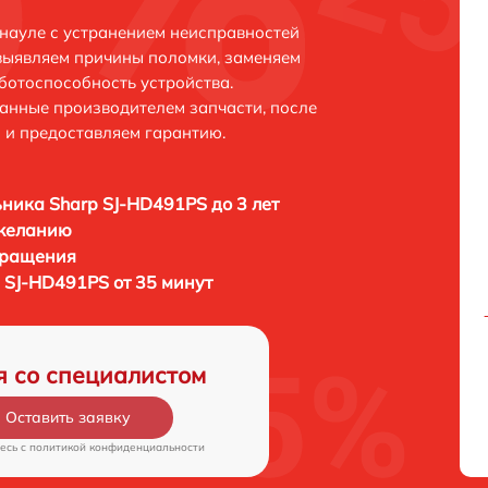
науле с устранением неисправностей
выявляем причины поломки, заменяем
ботоспособность устройства.
анные производителем запчасти, после
 и предоставляем гарантию.
ника Sharp SJ-HD491PS до 3 лет
 желанию
бращения
 SJ-HD491PS от 35 минут
я со специалистом
Оставить заявку
есь c
политикой конфиденциальности