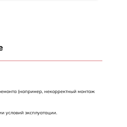
650 р
500 р
650 р
е
710 р
590 р
650 р
 ремонта (например, некорректный монтаж
800 р
ии условий эксплуатации.
450 р