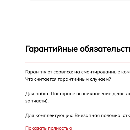
Ремонт/замена датчика температуры Sharp
SJ-HD491PS
Замена термостата Sharp SJ-HD491PS
Замена усилителей Sharp SJ-HD491PS
Гарантийные обязательст
Замена таймера Sharp SJ-HD491PS
Гарантия от сервиса: на смонтированные ко
Замена электросхемы Sharp SJ-HD491PS
Что считается гарантийным случаем?
Ремонт испарителя Sharp SJ-HD491PS
Для работ: Повторное возникновение дефект
запчасти).
Устранение засора трубопровода Sharp SJ-
HD491PS
Для комплектующих: Внезапная поломка, отк
Ремонт датчика морозильного отделения
Sharp SJ-HD491PS
Показать полностью