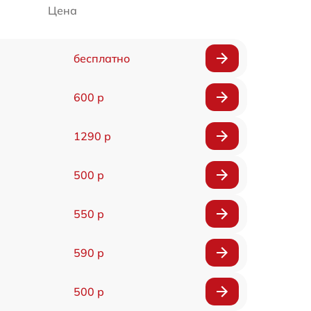
Цена
бесплатно
600 р
1290 р
500 р
550 р
590 р
500 р