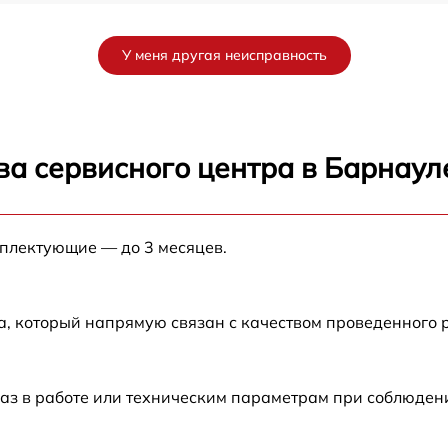
от 60 мин
У меня другая неисправность
от 60 мин
от 60 мин
ва сервисного центра в Барнаул
от 60 мин
мплектующие — до 3 месяцев.
от 60 мин
от 60 мин
а, который напрямую связан с качеством проведенного
от 60 мин
аз в работе или техническим параметрам при соблюден
от 60 мин