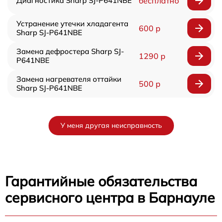
Диагностика Sharp SJ-P641NBE
бесплатно
Устранение утечки хладагента
600 р
Sharp SJ-P641NBE
Замена дефростера Sharp SJ-
1290 р
P641NBE
Замена нагревателя оттайки
500 р
Sharp SJ-P641NBE
У меня другая неисправность
Гарантийные обязательства
сервисного центра в Барнауле