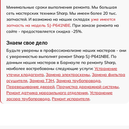
Минимальные сроки выполнения ремонта. Мы большая
сеть мастерских техники Sharp. Мы имеем более 20 тыс.
запчастей. И возможно на наших складах
уже имеется
запчасть на модель SJ-P641NBE
. При заказе ремонта на
сайте - предоставляется скидка -25%.
Знаем свое дело
Будьте уверены в профессионализме наших мастеров - они
с уверенностью выполнят ремонт Sharp SJ-P641NBE. По
данным наших мастеров в Барнауле по ремонту Sharp,
наиболее востребованы следующие услуги:
Устранение
утечки хладагента
,
Замена электросхемы
,
Замена фильтра
осушителя
,
Замена ТЭН
,
Замена трубопровода
,
Перевешивание дверей
,
Прочистка дренажной системы
,
Ремонт датчика морозильного отделения
,
Устранение
засора трубопровода
,
Ремонт испарителя
.