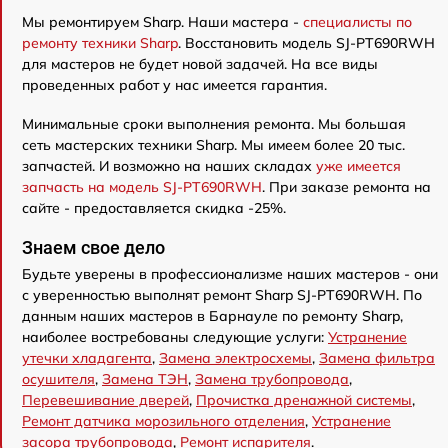
Мы ремонтируем Sharp. Наши мастера -
специалисты по
ремонту техники Sharp
. Восстановить модель SJ-PT690RWH
для мастеров не будет новой задачей. На все виды
проведенных работ у нас имеется гарантия.
Минимальные сроки выполнения ремонта. Мы большая
сеть мастерских техники Sharp. Мы имеем более 20 тыс.
запчастей. И возможно на наших складах
уже имеется
запчасть на модель SJ-PT690RWH
. При заказе ремонта на
сайте - предоставляется скидка -25%.
Знаем свое дело
Будьте уверены в профессионализме наших мастеров - они
с уверенностью выполнят ремонт Sharp SJ-PT690RWH. По
данным наших мастеров в Барнауле по ремонту Sharp,
наиболее востребованы следующие услуги:
Устранение
утечки хладагента
,
Замена электросхемы
,
Замена фильтра
осушителя
,
Замена ТЭН
,
Замена трубопровода
,
Перевешивание дверей
,
Прочистка дренажной системы
,
Ремонт датчика морозильного отделения
,
Устранение
засора трубопровода
,
Ремонт испарителя
.