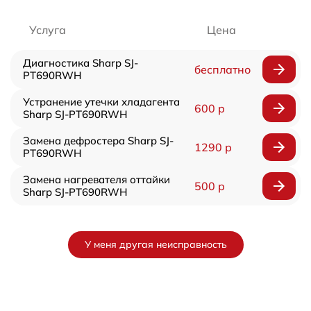
Услуга
Цена
Диагностика Sharp SJ-
бесплатно
PT690RWH
Устранение утечки хладагента
600 р
Sharp SJ-PT690RWH
Замена дефростера Sharp SJ-
1290 р
PT690RWH
Замена нагревателя оттайки
500 р
Sharp SJ-PT690RWH
У меня другая неисправность