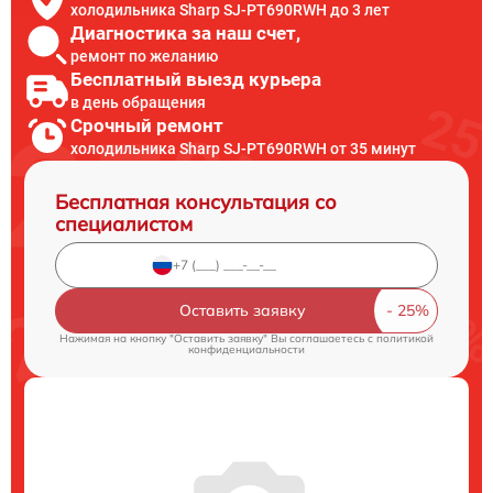
холодильника Sharp SJ-PT690RWH до 3 лет
Диагностика за наш счет,
ремонт по желанию
Бесплатный выезд курьера
в день обращения
Срочный ремонт
холодильника Sharp SJ-PT690RWH от 35 минут
Бесплатная консультация со
специалистом
Оставить заявку
Нажимая на кнопку "Оставить заявку" Вы соглашаетесь c
политикой
конфиденциальности