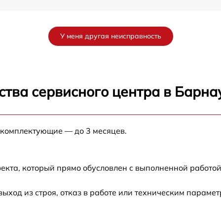
от 60 мин
У меня другая неисправность
от 60 мин
от 60 мин
ства сервисного центра в Барна
от 60 мин
 комплектующие — до 3 месяцев.
от 60 мин
от 60 мин
екта, который прямо обусловлен с выполненной работой
от 60 мин
ход из строя, отказ в работе или техническим парамет
от 60 мин