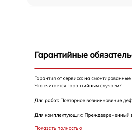
Ремонт платы управления (восстановление)
Sharp R-200INW
Замена датчиков Sharp R-200INW
Замена вентилятора Sharp R-200INW
Гарантийные обязатель
Ремонт магнетрона Sharp R-200INW
Гарантия от сервиса: на смонтированные
Ремонт волновода Sharp R-200INW
Что считается гарантийным случаем?
Ремонт переключателей режимов Sharp R-
200INW
Для работ: Повторное возникновение деф
Замена блока управления Sharp R-200INW
Для комплектующих: Преждевременный вы
Замена силового трансформатора Sharp R-
Показать полностью
200INW