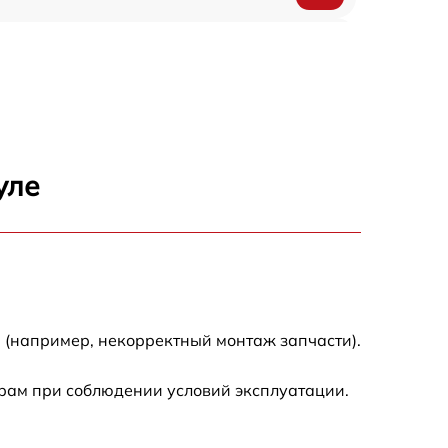
500 р
450 р
500 р
уле
500 р
500 р
500 р
 (например, некорректный монтаж запчасти).
590 р
рам при соблюдении условий эксплуатации.
900 р