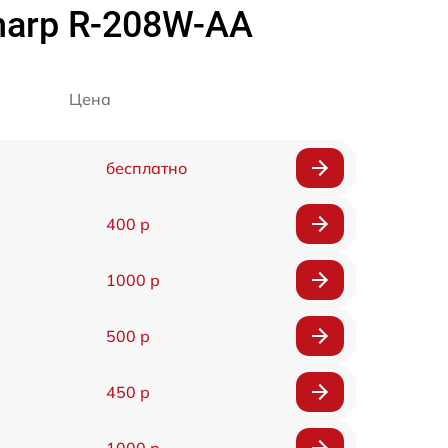
arp R-208W-AA
Цена
бесплатно
400 р
1000 р
500 р
450 р