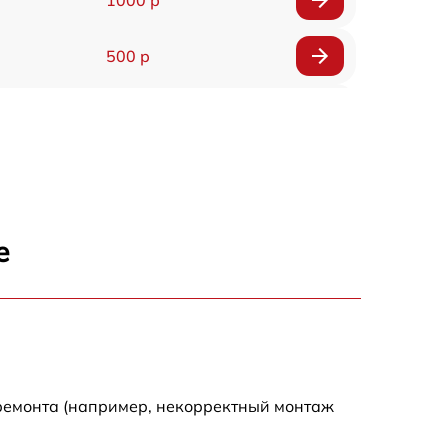
1000 р
500 р
500 р
450 р
500 р
е
500 р
500 р
500 р
 ремонта (например, некорректный монтаж