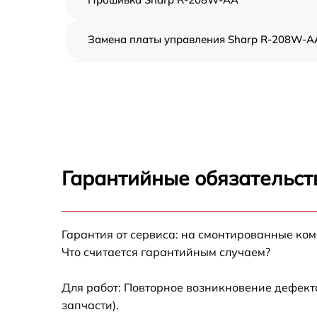
Замена платы управления Sharp R-208W-A
Ремонт платы управления (восстановление)
Sharp R-208W-AA
Замена датчиков Sharp R-208W-AA
Замена вентилятора Sharp R-208W-AA
Гарантийные обязательст
Ремонт магнетрона Sharp R-208W-AA
Гарантия от сервиса: на смонтированные ко
Ремонт волновода Sharp R-208W-AA
Что считается гарантийным случаем?
Ремонт переключателей режимов Sharp R-
208W-AA
Для работ: Повторное возникновение дефект
запчасти).
Замена блока управления Sharp R-208W-A