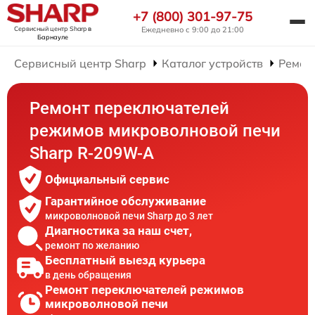
+7 (800) 301-97-75
Сервисный центр Sharp
в
Ежедневно с 9:00 до 21:00
Барнауле
Сервисный центр Sharp
Каталог устройств
Ремон
Ремонт переключателей
режимов микроволновой печи
Sharp R-209W-A
Официальный сервис
Гарантийное обслуживание
микроволновой печи Sharp до 3 лет
Диагностика за наш счет,
ремонт по желанию
Бесплатный выезд курьера
в день обращения
Ремонт переключателей режимов
микроволновой печи