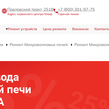
Павловский тракт, 251В
+7 (800) 301-97-75
Адрес сервисного центра Sharp
Горячая линия
Ремонт устройств
Цена ремонта
Вакансии
Контакт
тв
Ремонт Микроволновых печей
Ремонт Микровол
вода
й печи
A