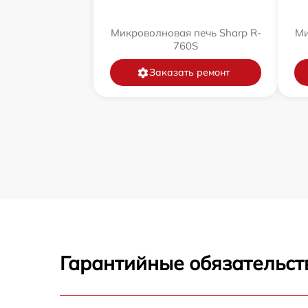
Микроволновая печь Sharp R-
Ми
760S
Заказать ремонт
Гарантийные обязательст