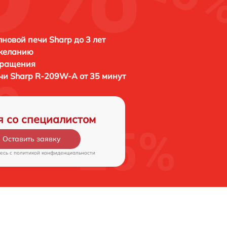
новой печи Sharp до 3 лет
 желанию
бращения
ечи
Sharp R-209W-A от 35 минут
я со специалистом
Оставить заявку
есь c
политикой конфиденциальности