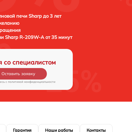
новой печи Sharp до 3 лет
 желанию
бращения
чи
Sharp R-209W-A от 35 минут
я со специалистом
Оставить заявку
есь c
политикой конфиденциальности
Гарантия
Наши работы
Контакты