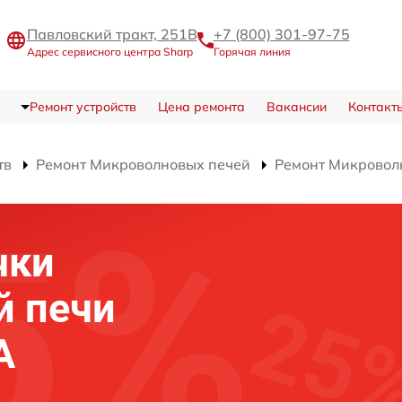
Павловский тракт, 251В
+7 (800) 301-97-75
Адрес сервисного центра Sharp
Горячая линия
Ремонт устройств
Цена ремонта
Вакансии
Контакт
тв
Ремонт Микроволновых печей
Ремонт Микровол
чки
й печи
A