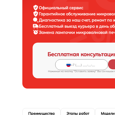
Официальный сервис
Гарантийное обслуживание
микровол
Диагностика за наш счет,
ремонт по
Бесплатный выезд курьера
в день о
Замена лампочки микроволновой пе
Бесплатная консультаци
Нажимая на кнопку "Оставить заявку" Вы соглашает
Преимущества
Этапы работ
Модели