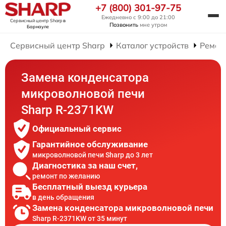
+7 (800) 301-97-75
Ежедневно с 9:00 до 21:00
Сервисный центр Sharp
в
Позвонить
мне утром
Барнауле
Сервисный центр Sharp
Каталог устройств
Ремон
Замена конденсатора
микроволновой печи
Sharp R-2371KW
Официальный сервис
Гарантийное обслуживание
микроволновой печи Sharp до 3 лет
Диагностика за наш счет,
ремонт по желанию
Бесплатный выезд курьера
в день обращения
Замена конденсатора микроволновой печи
Sharp R-2371KW от 35 минут