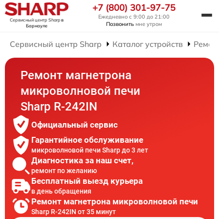
+7 (800) 301-97-75
Ежедневно с 9:00 до 21:00
Сервисный центр Sharp
в
Позвонить
мне утром
Барнауле
Сервисный центр Sharp
Каталог устройств
Ремон
Ремонт магнетрона
микроволновой печи
Sharp R-242IN
Официальный сервис
Гарантийное обслуживание
микроволновой печи Sharp до 3 лет
Диагностика за наш счет,
ремонт по желанию
Бесплатный выезд курьера
в день обращения
Ремонт магнетрона микроволновой печи
Sharp R-242IN от 35 минут